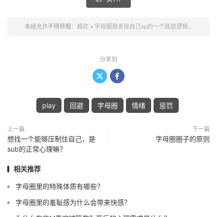
未经允许不得转载：
瘾欢
»
字母圈我发现自己xp的一个底层逻辑…
分享到


play
回避
字母圈
情绪
惩罚
上一篇
下一篇
想找一个能够压制住自己，是
字母圈圈子的原则
sub的正常心理嘛？
相关推荐
字母圈里的特殊体质有哪些？
字母圈里的羞耻感为什么会带来快感？