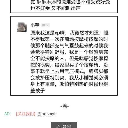
-完-
AD：
【关注我们】
@bdsmyh
赞(
1
)
