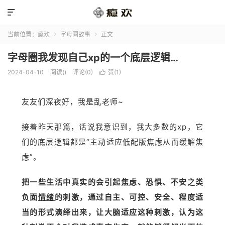

当前位置：
瘾欢
字母圈故事
正文


字母圈我发现自己xp的一个底层逻辑…
2024-04-10
阅读(
)
评论(0)
赞(
1
)

友友们深夜好，我是乱老师~
接着昨天那篇，话说我意识到，我大多数的xp，它
们的底层逻辑都是“主动适应低配版焦虑从而缓解焦
虑”。
把一些生活中真实的会引起焦虑、恐惧、不安之类
负面
情绪
的刺激，通过自主、可控、安全、程度适
当的形式演绎出来，让大脑适应这种刺激，认为这