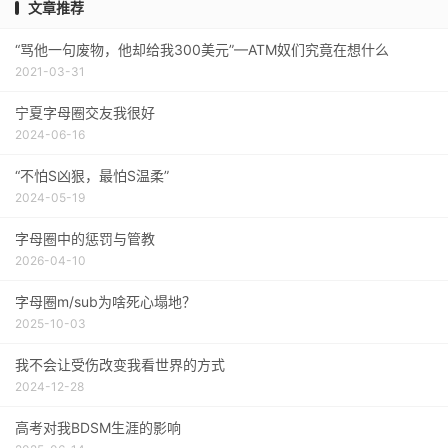
文章推荐
“骂他一句废物，他却给我300美元”—ATM奴们究竟在想什么
2021-03-31
宁夏字母圈交友我很好
2024-06-16
“不怕S凶狠，最怕S温柔”
2024-05-19
字母圈中的惩罚与管教
2026-04-10
字母圈m/sub为啥死心塌地？
2025-10-03
我不会让受伤改变我看世界的方式
2024-12-28
高考对我BDSM生涯的影响