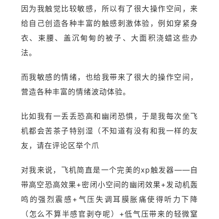
因为我触觉比较敏感，所以有了很大操作空间，来
给自己创造各种丰富的触感刺激体验，例如穿紧身
衣、束腰、盖沉甸甸的被子、大面积浇蜡这些办
法。
而我敏感的情绪，也给我带来了很大的操作空间，
营造各种丰富的情绪波动体验。
比如我有一丢丢恐高和幽闭恐惧，于是我每次坐飞
机都会苦茶子特别湿（不知道有没有和我一样的友
友，请在评论区举个爪
对我来说，飞机简直是一个完美的xp触发器——自
带高空恐高效果+密闭小空间的幽闭效果+发动机轰
鸣的强烈震感+气压失调耳膜胀痛使得听力下降
（怎么不算半感官剥夺呢）+低气压带来的轻微窒