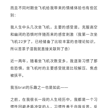
而且不同时期坐飞机给我带来的情绪体验也有些区
别：
我人生中头几次坐飞机，主要的感受是，克服高空
和幽闭的恐惧时伴随而来的感官刺激（我第一次坐
飞机22岁了，已经储备了比较丰富的杏理论知识，
所以苦茶子湿我就直接关联到了杏）
近一两年，随着坐飞机次数变多，我逐渐习惯了那
些恐惧，坐飞机时的主要感受就是比较解压、焦虑
被抚平。
我当brat的乐趣之一也是如此——
之前，在我很长一段的人生经历中，我都是一个习
惯性
回避
矛盾冲突的人，习惯性善于自我反思，反