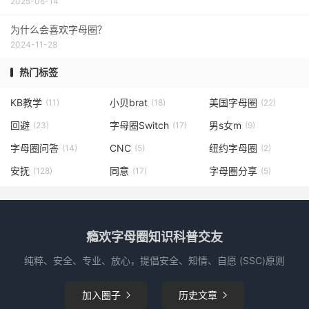
2025-06-14
为什么会喜欢字母圈？
2024-11-28
热门标签
KB教学
小贝brat
美国字母圈
(11)
(18)
(22)
回避
字母圈Switch
男s女m
(23)
(17)
(9)
字母圈问答
CNC
纽约字母圈
(14)
(5)
(2)
安抚
同意
字母圈分享
(128)
(17)
(5)
瘾欢字母圈知识科普交友
纯粹、安全、专业、放心，提倡安全、知情、自愿 (SSC)原则
加入圈子
历史文章

