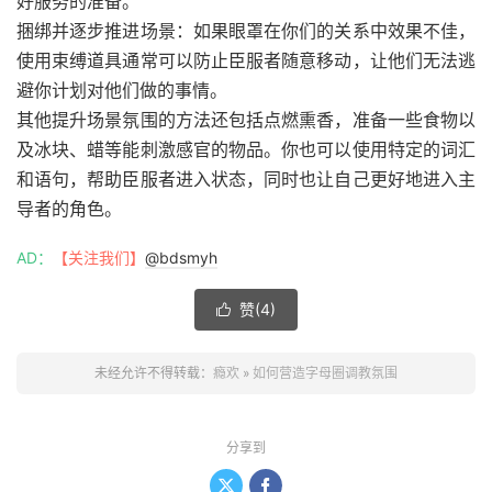
好服务的准备。
捆绑并逐步推进场景：如果眼罩在你们的关系中效果不佳，
使用束缚道具通常可以防止臣服者随意移动，让他们无法逃
避你计划对他们做的事情。
其他提升场景氛围的方法还包括点燃熏香，准备一些食物以
及冰块、蜡等能刺激感官的物品。你也可以使用特定的词汇
和语句，帮助臣服者进入状态，同时也让自己更好地进入主
导者的角色。
AD：
【关注我们】
@bdsmyh
赞(
4
)

未经允许不得转载：
瘾欢
»
如何营造字母圈调教氛围
分享到

