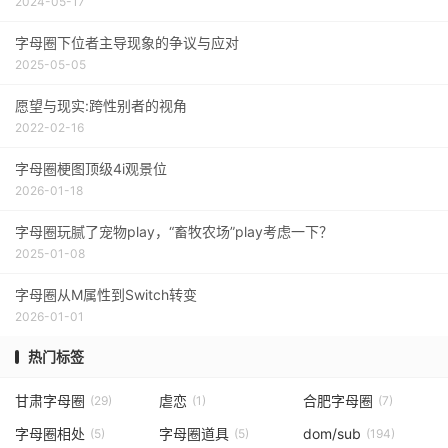
2024-05-17
字母圈下位者主导现象的争议与应对
2025-05-05
愿望与现实:跨性别者的视角
2022-02-16
字母圈梗图顶级4i观景位
2026-01-18
字母圈玩腻了宠物play，“畜牧农场”play考虑一下？
2025-01-08
字母圈从M属性到Switch转变
2026-01-01
热门标签
甘肃字母圈
虐恋
合肥字母圈
(29)
(1)
(7)
字母圈相处
字母圈道具
dom/sub
(5)
(5)
(194)