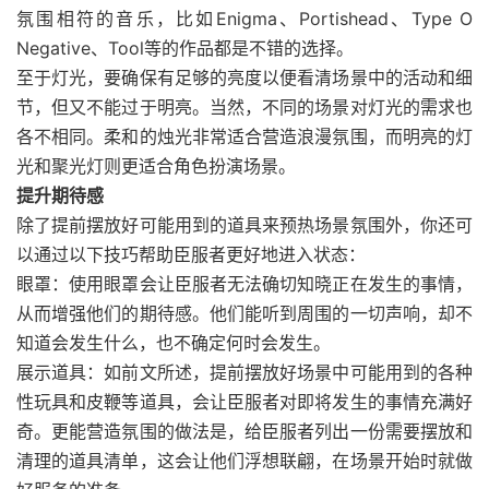
氛围相符的音乐，比如Enigma、Portishead、Type O
Negative、Tool等的作品都是不错的选择。
至于灯光，要确保有足够的亮度以便看清场景中的活动和细
节，但又不能过于明亮。当然，不同的场景对灯光的需求也
各不相同。柔和的烛光非常适合营造浪漫氛围，而明亮的灯
光和聚光灯则更适合角色扮演场景。
提升期待感
除了提前摆放好可能用到的道具来预热场景氛围外，你还可
以通过以下技巧帮助臣服者更好地进入状态：
眼罩：使用眼罩会让臣服者无法确切知晓正在发生的事情，
从而增强他们的期待感。他们能听到周围的一切声响，却不
知道会发生什么，也不确定何时会发生。
展示道具：如前文所述，提前摆放好场景中可能用到的各种
性玩具和皮鞭等道具，会让臣服者对即将发生的事情充满好
奇。更能营造氛围的做法是，给臣服者列出一份需要摆放和
清理的道具清单，这会让他们浮想联翩，在场景开始时就做