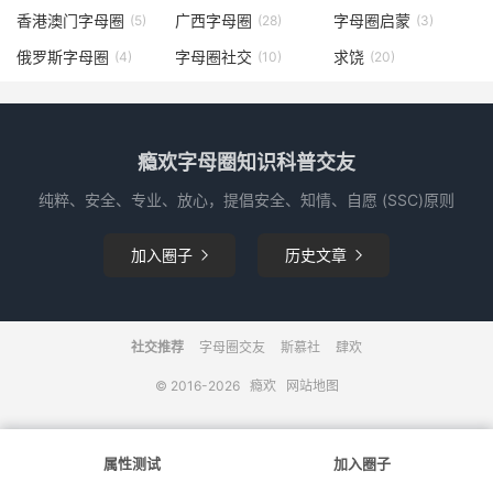
香港澳门字母圈
广西字母圈
字母圈启蒙
(5)
(28)
(3)
俄罗斯字母圈
字母圈社交
求饶
(4)
(10)
(20)
瘾欢字母圈知识科普交友
纯粹、安全、专业、放心，提倡安全、知情、自愿 (SSC)原则
加入圈子
历史文章


社交推荐
字母圈交友
斯慕社
肆欢
© 2016-2026
瘾欢
网站地图
属性测试
加入圈子