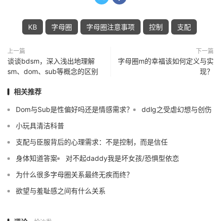
KB
字母圈
字母圈注意事项
控制
支配
上一篇
下一篇
谈谈bdsm，深入浅出地理解
字母圈m的幸福该如何定义与实
sm、dom、sub等概念的区别
现？
相关推荐
Dom与Sub是性偏好吗还是情感需求？
ddlg之受虐幻想与创伤
小玩具清洁科普
支配与臣服背后的心理需求：不是控制，而是信任
身体知道答案
对不起daddy我是坏女孩/恐惧型依恋
为什么很多字母圈关系最终无疾而终？
欲望与羞耻感之间有什么关系