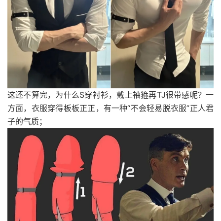
这还不算完，为什么S穿衬衫，戴上袖箍再TJ很带感呢？一
方面，衣服穿得板板正正，有一种“不会轻易脱衣服”正人君
子的气质；