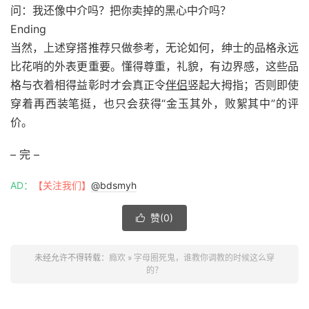
问：我还像中介吗？把你卖掉的黑心中介吗？‍‍‍
Ending
当然，上述穿搭推荐只做参考，无论如何，绅士的品格永远
比花哨的外表更重要。懂得尊重，礼貌，有边界感，这些品
格与衣着相得益彰时才会真正令
伴侣
竖起大拇指；否则即使
穿着再西装笔挺，也只会获得“金玉其外，败絮其中”的评
价。
– 完 –
AD：
【关注我们】
@bdsmyh
赞(
0
)

未经允许不得转载：
瘾欢
»
字母圈死鬼，谁教你调教的时候这么穿
的？