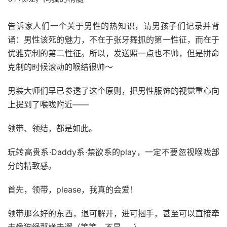
告诉家人们一个关于男性的热知识，请男孩子们记录并背
诵：男性该死的魅力，不在于张牙舞抓的第一性征，而在于
优雅克制的第二性征。所以，发送照一点也不帅，但是拼命
克制的时候滚动的喉结很帅～
男装大师们早已参透了这个原则，把男性服饰的视觉重心向
上提到了喉咙附近——
领带、领结，都是如此。
玩转高贵系·Daddy系·禁欲系的play，一定不要忽视喉咙部
分的精致感。
首先，领带，please，我真的会爱！
领带那么好的东西，退可解开，进可捆手，甚至可以直接牵
走像狗绳那样去遛（等等，不是······）