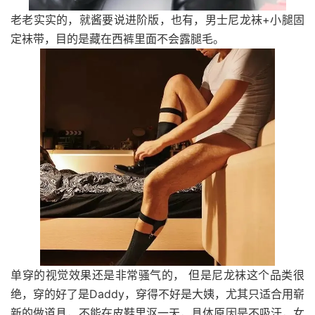
老老实实的，就酱要说进阶版，也有，男士尼龙袜+小腿固
定袜带，目的是藏在西裤里面不会露腿毛。
单穿的视觉效果还是非常骚气的， 但是尼龙袜这个品类很
绝，穿的好了是Daddy，穿得不好是大姨，尤其只适合用崭
新的做
道具
，不能在皮鞋里沤一天，具体原因是不吸汗，女