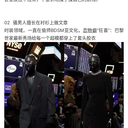
02 骚男人擅长在衬衫上做文章
时装领域，一直在偷师BDSM亚文化。
恋物癖
“狂喜”：巴黎
世家最新秀场给每一个超模都穿上了套头胶衣‍