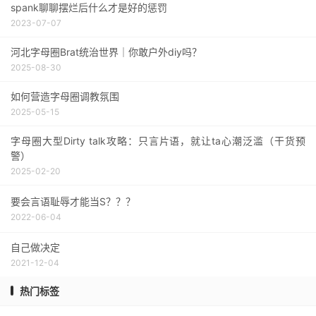
spank聊聊摆烂后什么才是好的惩罚
2023-07-07
河北字母圈Brat统治世界｜你敢户外diy吗？
2025-08-30
如何营造字母圈调教氛围
2025-05-15
字母圈大型Dirty talk攻略：只言片语，就让ta心潮泛滥（干货预
警）
2025-02-20
要会言语耻辱才能当S？？？
2022-06-04
自己做决定
2021-12-04
热门标签