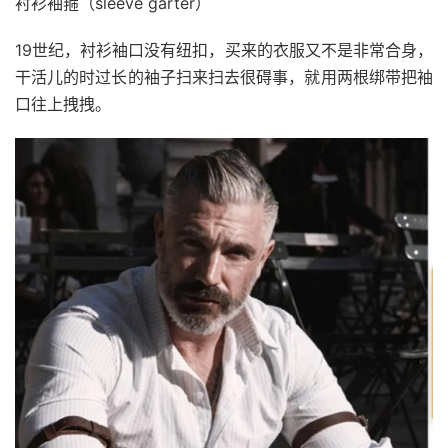
衬衫袖箍（sleeve garter）
19世纪，衬衫袖口没有纽扣，买来的衣服又不是非常合身，
干活儿的时过长的袖子扫来扫去很碍事，就用两根绑带把袖
口往上拽拽。