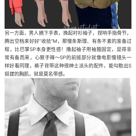
另一方面，男人摘下手表，挽起衬衫袖子，捏响手指骨节，
腾出空档来好好“收拾”M，那慢条斯理、有条不紊的准备过
程，比巴掌SP本身更性感！撸起袖子用袖箍固定，显得非
常有备而来，心狠手辣～SP的前摇部分就像电影慢镜头一
样好看同理，裤子背带这种很绅士派头的配件，能勾勒出S
挺拔的胸肌，就是莫名带感。