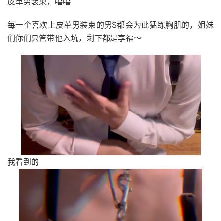
皮革男装束，嘻嘻
每一个喜欢上皮革男装束的男S都会为此猛练胸肌的，姐妹
们你们只管带他入坑，剩下都是享福～
我看到的