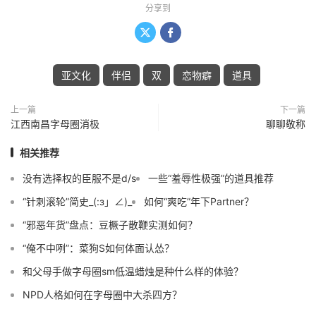
分享到


亚文化
伴侣
双
恋物癖
道具
上一篇
下一篇
江西南昌字母圈消极
聊聊敬称
相关推荐
没有选择权的臣服不是d/s
一些“羞辱性极强”的道具推荐
“针刺滚轮”简史_(:з」∠)_
如何“爽吃”年下Partner？
“邪恶年货”盘点：豆橛子散鞭实测如何？
“俺不中咧”：菜狗S如何体面认怂？
和父母手做字母圈sm低温蜡烛是种什么样的体验？
NPD人格如何在字母圈中大杀四方？