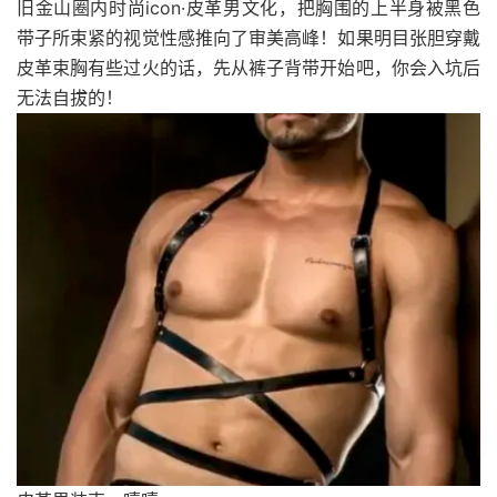
旧金山圈内时尚icon·皮革男文化，把胸围的上半身被黑色
带子所束紧的视觉性感推向了审美高峰！如果明目张胆穿戴
皮革束胸有些过火的话，先从裤子背带开始吧，你会入坑后
无法自拔的！