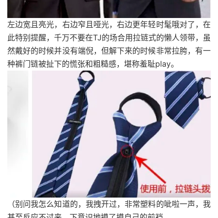
左边宽且亮光，右边窄且哑光，右边更年轻时髦哦对了，在
此特别提醒，千万不要在TJ的场合用拉链式的懒人领带，虽
然戴好的时候并没有端倪，但解下来的时候非常拉胯，有一
种裤门链被扯下的慌张和粗糙感，堪称羞耻play。
（别问我怎么知道的，我拽开过，非常塑料的呲啦一声，我
甚至反应不过来，下意识地摸了摸自己的前裆，