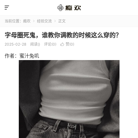

当前位置：
瘾欢
经验交流
正文


字母圈死鬼，谁教你调教的时候这么穿的？
2025-02-28
阅读(
)
评论(0)
赞(
0
)

作者：蜜汁兔叽