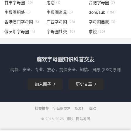
甘肃字母圈
虐恋
合肥字母圈
(29)
(1)
(7)
字母圈相处
字母圈道具
dom/sub
(5)
(5)
(194)
香港澳门字母圈
广西字母圈
字母圈启蒙
(5)
(28)
(3)
俄罗斯字母圈
字母圈社交
求饶
(4)
(10)
(20)
瘾欢字母圈知识科普交友
纯粹、安全、专业、放心，提倡安全、知情、自愿 (SSC)原则
加入圈子
历史文章


社交推荐
字母圈交友
斯慕社
肆欢
© 2016-2026
瘾欢
网站地图