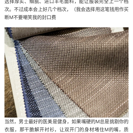
选择厚实、细腻、进口羊毛面料，能让服装完全上一个档
次。不过成本会上好几个档次，（我会选择用这笔钱用作买
断M不要嘲笑我的封口费
当然，男士最好的医美是健身，如果嘴硬的M总是挑剔你的
衣服，那干脆解开衬衫，让双开门的身材堵住M的嘴，质