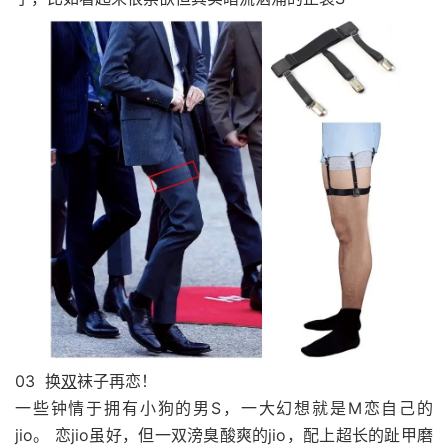
03 换
双
袜子再恋！
一些钟情于拥有小狗的男S，一大幻想就是M恋自己的
jio。 恋jio虽好，但一双滂臭酸爽的jio，配上超长的趾甲磨