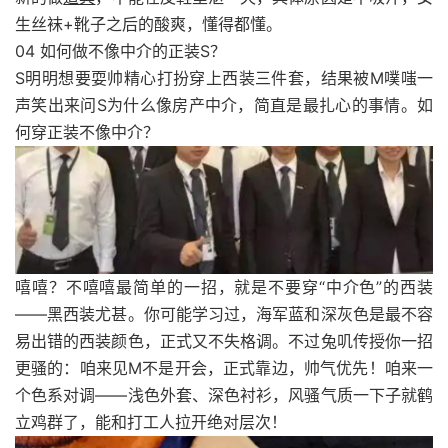
生丝袜+靴子之后的酸爽，懂得都懂。
04 如何做不像中介的正装S？
S明明想要耍帅精心打扮穿上西装三件套，结果被M噗嗤一
声笑出来问S为什么像房产中介，简直是最扎心的事情。如
何穿正装不像中介？
嘻嘻？不嘻嘻最简单的一招，就是不要穿“中介色”的西装
——黑西装尤甚。你可能学习过，海军蓝和深灰色是最不容
易出错的西装颜色，正式又不失格调。不过兔叽传授你一招
更骚的：咱来见M不是开会，正式靠边，帅气优先！咱来一
个色系对调——浅色外套、深色衬衫，风骚气质一下子就鹤
立鸡群了，能和打工人拉开绝对层次！