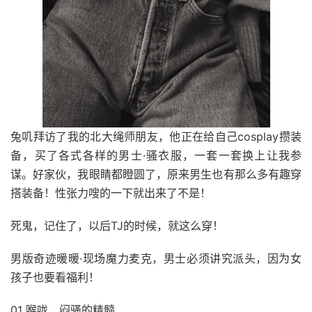
兔叽拜访了我的北大绳师朋友，他正在给自己cosplay攒装
备，买了各式各样的男士·骚衣服，一套一套换上让我参
谋。好家伙，我眼睛都瞪圆了，原来男生也有那么多有趣穿
搭装备！性张力嗖的一下就出来了不是！
死鬼，记住了，以后TJ的时候，就这么穿！
男版奇迹暖暖·现场魔力麦克，男士必须讲究派头，因为女
孩子也要看福利！
01 喉咙，闷骚的精髓