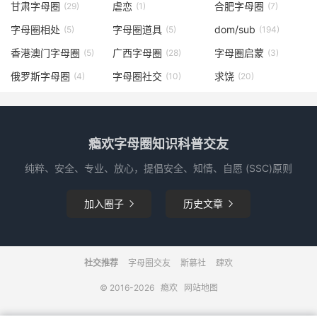
甘肃字母圈
虐恋
合肥字母圈
(29)
(1)
(7)
字母圈相处
字母圈道具
dom/sub
(5)
(5)
(194)
香港澳门字母圈
广西字母圈
字母圈启蒙
(5)
(28)
(3)
俄罗斯字母圈
字母圈社交
求饶
(4)
(10)
(20)
瘾欢字母圈知识科普交友
纯粹、安全、专业、放心，提倡安全、知情、自愿 (SSC)原则
加入圈子
历史文章


社交推荐
字母圈交友
斯慕社
肆欢
© 2016-2026
瘾欢
网站地图