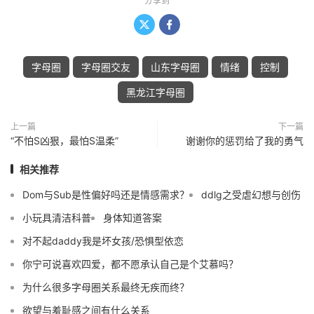
分享到


字母圈
字母圈交友
山东字母圈
情绪
控制
黑龙江字母圈
上一篇
下一篇
“不怕S凶狠，最怕S温柔”
谢谢你的惩罚给了我的勇气
相关推荐
Dom与Sub是性偏好吗还是情感需求？
ddlg之受虐幻想与创伤
小玩具清洁科普
身体知道答案
对不起daddy我是坏女孩/恐惧型依恋
你宁可说喜欢四爱，都不愿承认自己是个艾慕吗？
为什么很多字母圈关系最终无疾而终？
欲望与羞耻感之间有什么关系