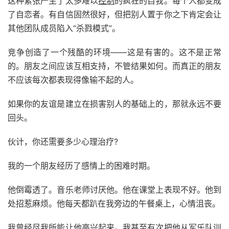
这种紧张产生了太多难以
控制
的疯狂的自我。每个人都变成
了自恋者。有自信固然很好，但把别人置于你之下肯定会让
其他团队成员陷入“杀戮模式”。
竞争创造了一个残酷的环境——这是有害的。这不是正常
的。朋友之间应该互相支持，不管结果如何。而真正的朋友
不应该每次都表现得像输不起的人。
如果你的友谊是建立在损害别人的基础上的，那就永远不要
回头。
伙计，你还需要多少心理治疗?
我的一个朋友经历了感情上的困难时期。
他倒霉透了。音乐老师讨厌他。他在课堂上表现不好。他到
处招惹麻烦。他每天都趴在我旁边的午餐桌上，心情沮丧。
我曾经尽我所能让他高兴起来。我甚至有次把他从军乐队训