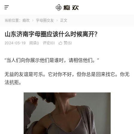

当前位置：
瘾欢
字母圈交友
正文


山东济南字母圈应该什么时候离开？
2024-05-19
阅读(
)
评论(0)
赞(
5
)

“当人们向你展示他们是谁时，请相信他们。”
无益的友谊是可乐。它对你不好，但你总是回来找它。你无
法抗拒。