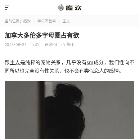

当前位置：
瘾欢
字母圈故事
正文


加拿大多伦多字母圈占有欲
2025-06-24
阅读(
)
评论(0)
赞(
1
)

跟
主人
是纯粹的宠物关系，几乎没有
sm
成分，我们性向不
同所以也完全没有性关系，也不会有类似恋人的感情。