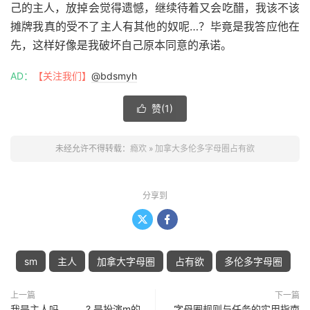
己的主人，放掉会觉得遗憾，继续待着又会吃醋，我该不该
摊牌我真的受不了主人有其他的奴呢…？毕竟是我答应他在
先，这样好像是我破坏自己原本同意的承诺。
AD：
【关注我们】
@bdsmyh
赞(
1
)

未经允许不得转载：
瘾欢
»
加拿大多伦多字母圈占有欲
分享到


sm
主人
加拿大字母圈
占有欲
多伦多字母圈
上一篇
下一篇
我是主人吗……….? 是扮演m的
字母圈规则与任务的实用指南