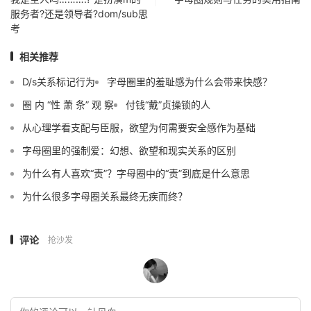
服务者?还是领导者?dom/sub思
考
相关推荐
D/s关系标记行为
字母圈里的羞耻感为什么会带来快感？
圈 内 “性 萧 条” 观 察
付钱“戴”贞操锁的人
从心理学看支配与臣服，欲望为何需要安全感作为基础
字母圈里的强制爱：幻想、欲望和现实关系的区别
为什么有人喜欢“责”？字母圈中的“责”到底是什么意思
为什么很多字母圈关系最终无疾而终？
评论
抢沙发