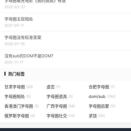
字母圈看完电影《我的姐姐》有感
2022-03-27
字母圈主奴相处
2021-09-17
字母圈没有标准答案
2025-07-16
沒有sub的DOM不是DOM？
2021-11-17
热门标签
甘肃字母圈
虐恋
合肥字母圈
(29)
(1)
(7)
字母圈相处
字母圈道具
dom/sub
(5)
(5)
(194)
香港澳门字母圈
广西字母圈
字母圈启蒙
(5)
(28)
(3)
俄罗斯字母圈
字母圈社交
求饶
(4)
(10)
(20)