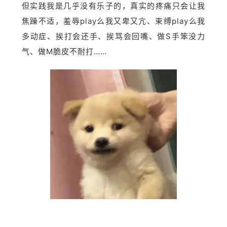
但实践我是几乎没有乐子的，真实的疼痛只会让我
焦躁不适，羞辱play么我又卑又亢、束缚play么我
多动症、挨打会还手、挨骂会回嘴、做S手笨没力
气、做M脆皮不耐打……