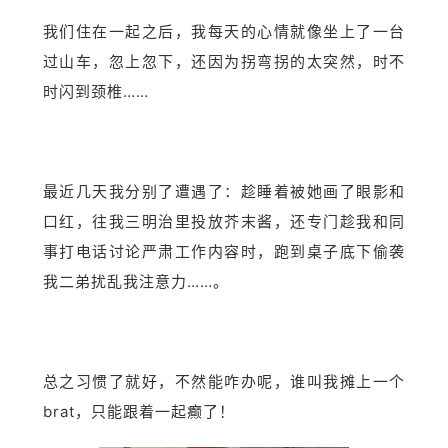
我们住在一起之后，我每天的心情就像坐上了一台
过山车，忽上忽下，还因为拐弯拐的太突然，时不
时闪到颈椎……
最近几天我分别了遭遇了：趁睡着被她画了眼影和
口红，往我三明治里投放芥末酱，还专门趁我和同
事打电话讨论严肃工作内容时，跑到桌子底下偷袭
我二弟扰乱我注意力……。
总之习惯了就好，不然能咋办呢，谁叫我摊上一个
brat，只能跟着一起癫了！