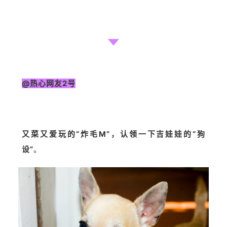
@热心网友2号
又菜又爱玩的“炸毛M”，认领一下吉娃娃的“狗
设”
。