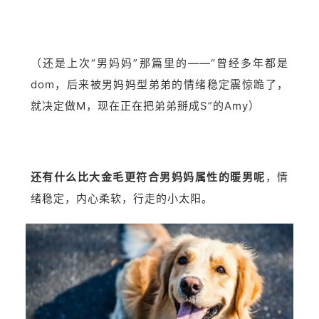
（还是上次“男妈妈”那篇里的——“曾经多年都是
dom，后来被男妈妈型弟弟的情绪稳定震惊跪了，
就决定做M，现在正在把弟弟掰成S”的Amy）
还有什么比大金毛更符合男妈妈属性的暖男呢
，情
绪稳定，内心柔软，行走的小太阳。