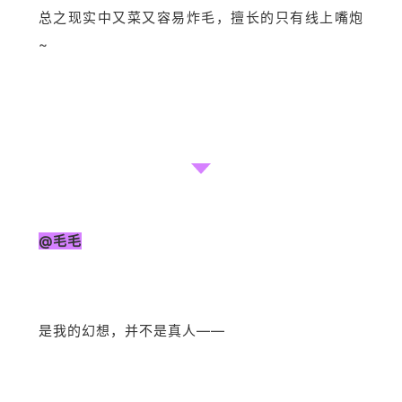
总之现实中又菜又容易炸毛，擅长的只有线上嘴炮
~
@毛毛
是我的幻想，并不是真人——