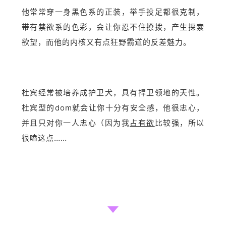
他常常穿一身黑色系的正装，举手投足都很克制，
带有禁欲系的色彩，会让你忍不住撩拨，产生探索
欲望，而他的内核又有点狂野霸道的反差魅力。
杜宾经常被培养成护卫犬，具有捍卫领地的天性。
杜宾型的dom就会让你十分有安全感，他很忠心，
并且只对你一人忠心（因为我
占有欲
比较强，所以
很嗑这点……