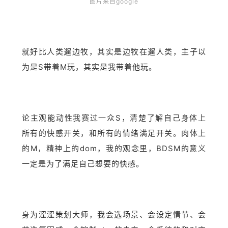
图片来自google
就好比人类遛边牧，其实是边牧在遛人类，主子以
为是S带着M玩，其实是我带着他玩。
论主观能动性我赛过一众S，清楚了解自己身体上
所有的快感开关，和所有的情绪满足开关。肉体上
的M，精神上的dom，我的观念里，BDSM的意义
一定是为了满足自己想要的快感。
身为涩涩策划大师，我会选场景、会设定情节、会