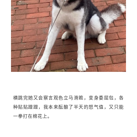
横跳完她又会察言观色立马滑跪，变身委屈包，各
种贴贴蹭蹭，我本来酝酿了半天的怒气
值，又只能
一拳打在棉花上。