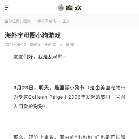

当前位置：
瘾欢
字母圈杂谈
正文


海外字母圈小狗游戏
2025-06-12
阅读(
)
评论(0)
赞(
9
)

友友们好，我是乱老师~
3月23日，明天，是国际小狗节
（是由美国宠物行
为专家Colleen Paige于2006年发起的节日，号召
人们爱护狗狗）
那么，理论上来说，圈内的“小狗狗”们也是可以蹭